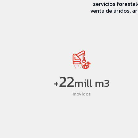
servicios foresta
venta de áridos, a
22
+
mill m3
movidos