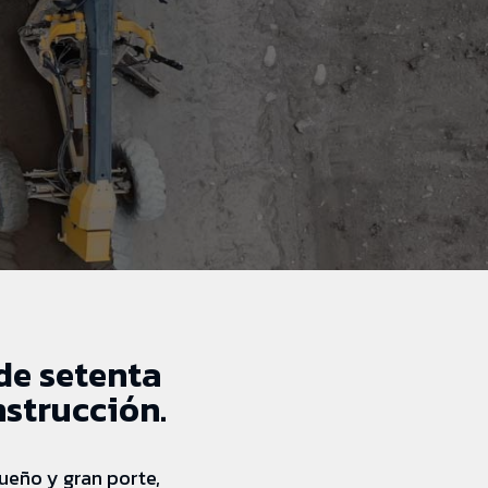
de setenta
nstrucción.
ueño y gran porte,